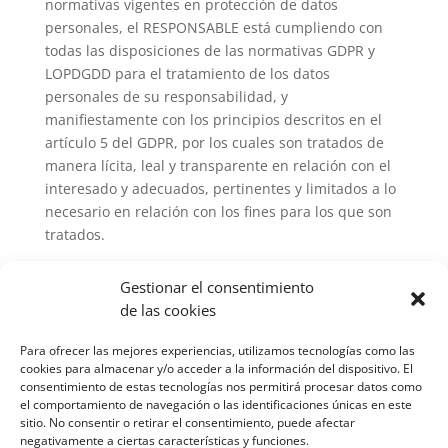
normativas vigentes en protección de datos
personales, el RESPONSABLE está cumpliendo con
todas las disposiciones de las normativas GDPR y
LOPDGDD para el tratamiento de los datos
personales de su responsabilidad, y
manifiestamente con los principios descritos en el
artículo 5 del GDPR, por los cuales son tratados de
manera lícita, leal y transparente en relación con el
interesado y adecuados, pertinentes y limitados a lo
necesario en relación con los fines para los que son
tratados.
El RESPONSABLE garantiza que ha implementado
Gestionar el consentimiento
políticas técnicas y organizativas apropiadas para
de las cookies
aplicar las medidas de seguridad que establecen el
GDPR y la LOPDGDD con el fin de proteger los
Para ofrecer las mejores experiencias, utilizamos tecnologías como las
derechos y libertades de los USUARIOS y les ha
cookies para almacenar y/o acceder a la información del dispositivo. El
comunicado la información adecuada para que
consentimiento de estas tecnologías nos permitirá procesar datos como
el comportamiento de navegación o las identificaciones únicas en este
puedan ejercerlos.
sitio. No consentir o retirar el consentimiento, puede afectar
negativamente a ciertas características y funciones.