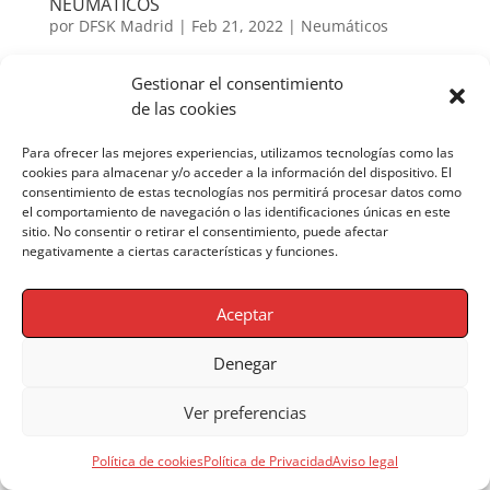
NEUMÁTICOS
por
DFSK Madrid
|
Feb 21, 2022
|
Neumáticos
NEUMÁTICOS El neumático es un producto de alta
Gestionar el consentimiento
tecnología que constituye el único punto de unión
de las cookies
entre el vehículo y el suelo. El área de contacto
corresponde, para cada rueda, a una pequeña
Para ofrecer las mejores experiencias, utilizamos tecnologías como las
cookies para almacenar y/o acceder a la información del dispositivo. El
superficie y cumple entre otras, las siguientes
consentimiento de estas tecnologías nos permitirá procesar datos como
funciones: Soportar el peso...
el comportamiento de navegación o las identificaciones únicas en este
sitio. No consentir o retirar el consentimiento, puede afectar
negativamente a ciertas características y funciones.
©2022 DFSK Madrid –
Aviso Legal
|
Política de
Privacidad
|
Política de Cookies
|
Portal de
Aceptar
transparencia
Denegar
Ver preferencias
Política de cookies
Política de Privacidad
Aviso legal