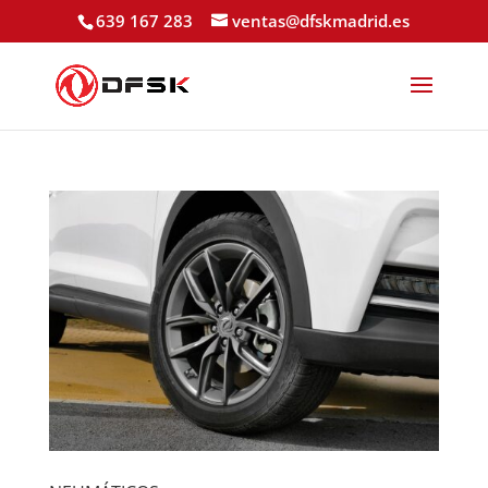
639 167 283
ventas@dfskmadrid.es